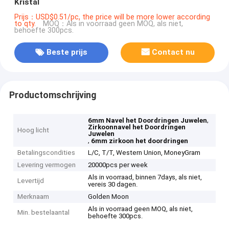
Kristal
Prijs：USD$0.51/pc, the price will be more lower according
to qty.
MOQ：Als in voorraad geen MOQ, als niet,
behoefte 300pcs.
Beste prijs
Contact nu
Productomschrijving
,
6mm Navel het Doordringen Juwelen
Zirkoonnavel het Doordringen
Hoog licht
Juwelen
,
6mm zirkoon het doordringen
Betalingscondities
L/C, T/T, Western Union, MoneyGram
Levering vermogen
20000pcs per week
Als in voorraad, binnen 7days, als niet,
Levertijd
vereis 30 dagen.
Merknaam
Golden Moon
Als in voorraad geen MOQ, als niet,
Min. bestelaantal
behoefte 300pcs.