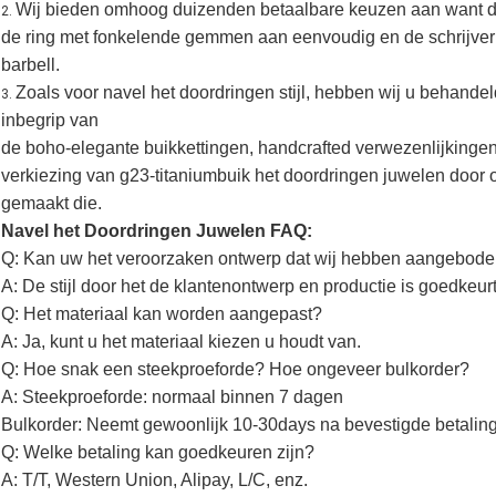
Wij bieden omhoog duizenden betaalbare keuzen aan want de
2.
de ring met fonkelende gemmen aan eenvoudig en de schrijver ui
barbell.
Zoals voor navel het doordringen stijl, hebben wij u behand
3.
inbegrip van
de boho-elegante buikkettingen, handcrafted verwezenlijkingen
verkiezing van g23-titaniumbuik het doordringen juwelen door 
gemaakt die.
Navel het Doordringen Juwelen FAQ:
Q: Kan uw het veroorzaken ontwerp dat wij hebben aangebod
A: De stijl door het de klantenontwerp en productie is goedkeurt
Q: Het materiaal kan worden aangepast?
A: Ja, kunt u het materiaal kiezen u houdt van.
Q: Hoe snak een steekproeforde? Hoe ongeveer bulkorder?
A: Steekproeforde: normaal binnen 7 dagen
Bulkorder: Neemt gewoonlijk 10-30days na bevestigde betaling
Q: Welke betaling kan goedkeuren zijn?
A: T/T, Western Union, Alipay, L/C, enz.