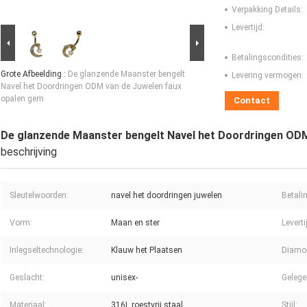
Verpakking Details:
Levertijd:
Betalingscondities:
Grote Afbeelding :
De glanzende Maanster bengelt
Levering vermogen:
Navel het Doordringen ODM van de Juwelen faux
opalen gem
Contact
De glanzende Maanster bengelt Navel het Doordringen ODM
beschrijving
Sleutelwoorden:
navel het doordringen juwelen
Betali
Vorm:
Maan en ster
Leverti
Inlegseltechnologie:
Klauw het Plaatsen
Diamo
Geslacht:
unisex-
Gelege
Materiaal:
316L roestvrij staal
Stijl: