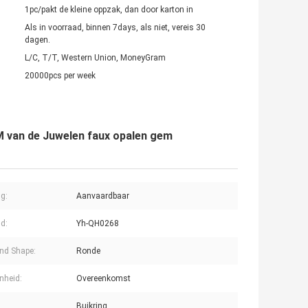
1pc/pakt de kleine oppzak, dan door karton in
Als in voorraad, binnen 7days, als niet, vereis 30
dagen.
L/C, T/T, Western Union, MoneyGram
20000pcs per week
 van de Juwelen faux opalen gem
ng:
Aanvaardbaar
jd:
Yh-QH0268
nd Shape:
Ronde
nheid:
Overeenkomst
Buikring