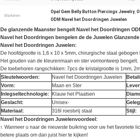
Opal Gem Belly Button Piercings Jewelry
O
,
Markeren:
ODM Navel het Doordringen Juwelen
De glanzende Maanster bengelt Navel het Doordringen O
Navel het Doordringen bengelen de de Juwelen Glanzende M
Navel het Doordringen Juwelen:
De hoofdgrootte is 1,6 x 10 x 5mm, chirurgische staal gebogen 
Het gouden van de kleurenmaan en ster vormontwerp bengelt.
De toebehoren rangschikken: 7pcs de kristalgrootte is 1mm, 2
Sleutelwoorden:
Navel het Doordringen Juwelen
Betal
Vorm:
Maan en Ster
Levert
Inlegseltechnologie:
Klauw het Plaatsen
Diam
Geslacht:
Unisex-
Geleg
Materiaal:
316l roestvrij staal
Stijl:
Navel het Doordringen Juwelenvoordeel:
Wanneer u naar de nieuwste buikring voor uw het favoriete li
1.
betere plaats om dan juist hier te kijken!