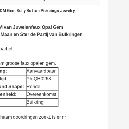
DM Gem Belly Button Piercings Jewelry
,
DM van Juwelenfaux Opal Gem
aan en Ster de Partij van Buikringen
barbell.
mm grootte faux opalen gem.
ing:
Aanvaardbaar
ijd:
Yh-QH0268
ond Shape:
Ronde
enheid:
Overeenkomst
Buikring
chaam doordringen zoekt, is er nr