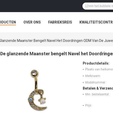
ODUCTEN
OVER ONS
FABRIEKSREIS
KWALITEITSCONTR
Glanzende Maanster Bengelt Navel Het Doordringen ODM Van De Juwe
De glanzende Maanster bengelt Navel het Doordring
Productdetails:
Plaats van herkoms
Merknaam:
Modelnummer:
Betalen & Verzen
Min. bestelaantal:
Prijs: