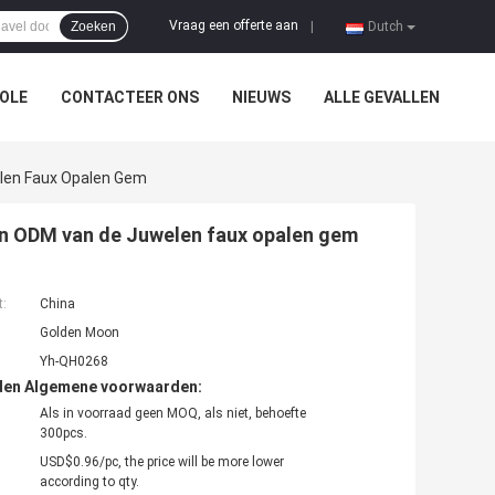
Vraag een offerte aan
Zoeken
|
Dutch
OLE
CONTACTEER ONS
NIEUWS
ALLE GEVALLEN
len Faux Opalen Gem
en ODM van de Juwelen faux opalen gem
t:
China
Golden Moon
Yh-QH0268
den Algemene voorwaarden:
Als in voorraad geen MOQ, als niet, behoefte
300pcs.
USD$0.96/pc, the price will be more lower
according to qty.